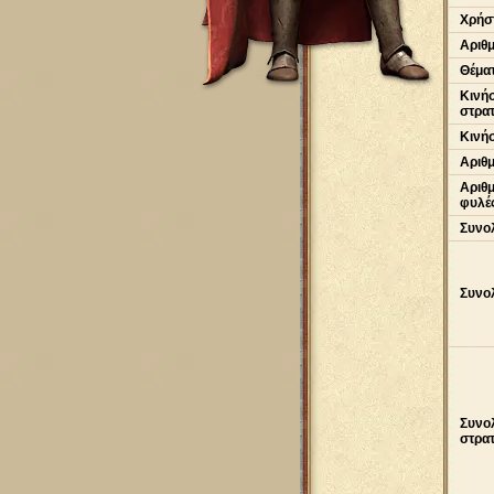
Χρήστ
Αριθ
Θέματ
Κινήσ
στρα
Κινήσ
Αριθ
Αριθ
φυλέ
Συνολ
Συνολ
Συνολ
στρα