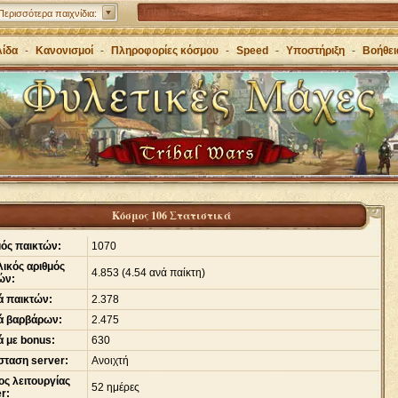
Tribal Wars 2 – Η συνέχεια
Περισσότερα παιχνίδια:
Forge of Empires – Πορεύσου στις εποχές με
λίδα
-
Κανονισμοί
-
Πληροφορίες κόσμου
-
Speed
-
Υποστήριξη
-
Βοήθει
στρατηγική
Grepolis – Ίδρυσε μία αυτοκρατορία στην αρχαία
Ελλάδα
Κόσμος 106 Στατιστικά
μός παικτών:
1070
ικός αριθμός
4
.
853 (4.54 ανά παίκτη)
ών:
ά παικτών:
2
.
378
ά βαρβάρων:
2
.
475
 με bonus:
630
σταση server:
Ανοιχτή
ς λειτουργίας
52 ημέρες
r: