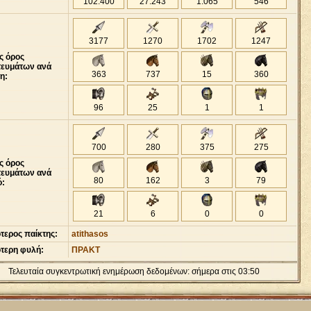
102
.
400
27
.
243
1
.
065
546
3177
1270
1702
1247
ς όρος
τευμάτων ανά
363
737
15
360
η:
96
25
1
1
700
280
375
275
ς όρος
τευμάτων ανά
80
162
3
79
ό:
21
6
0
0
τερος παίκτης:
atithasos
ότερη φυλή:
ΠΡΑΚΤ
Τελευταία συγκεντρωτική ενημέρωση δεδομένων: σήμερα στις 03:50