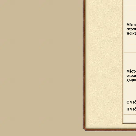
Μέσο
στρα
παίκτ
Μέσο
στρα
χωρι
Ο νεό
Η νε