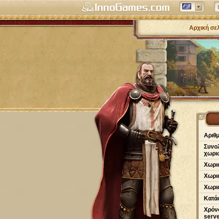
Αρχική σε
Αριθ
Συνολ
χωρι
Χωρι
Χωρι
Χωριά
Κατά
Χρόνο
serve