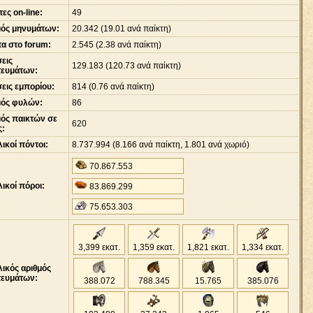
ες on-line:
49
μός μηνυμάτων:
20
.
342 (19.01 ανά παίκτη)
α στο forum:
2
.
545 (2.38 ανά παίκτη)
εις
129
.
183 (120.73 ανά παίκτη)
τευμάτων:
εις εμπορίου:
814 (0.76 ανά παίκτη)
μός φυλών:
86
μός παικτών σε
620
ς:
ικοί πόντοι:
8
.
737
.
994 (8
.
166 ανά παίκτη, 1
.
801 ανά χωριό)
70
.
867
.
553
ικοί πόροι:
83
.
869
.
299
75
.
653
.
303
3,399 εκατ.
1,359 εκατ.
1,821 εκατ.
1,334 εκατ.
ικός αριθμός
τευμάτων:
388
.
072
788
.
345
15
.
765
385
.
076